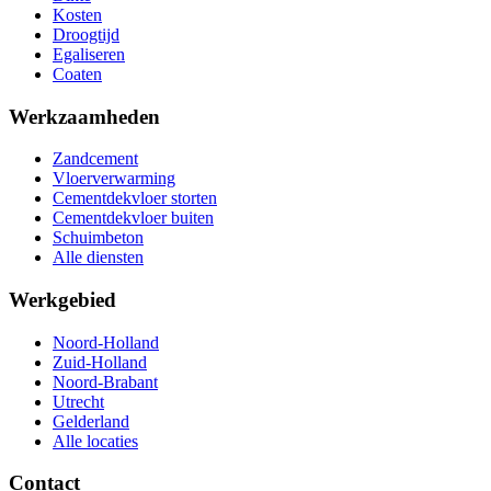
Coaten
Werkzaamheden
Zandcement
Vloerverwarming
Cementdekvloer storten
Cementdekvloer buiten
Schuimbeton
Alle diensten
Werkgebied
Noord-Holland
Zuid-Holland
Noord-Brabant
Utrecht
Gelderland
Alle locaties
Contact
Kievitsven 92
5249 JJ Rosmalen