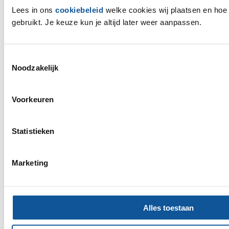
Lees in ons
cookiebeleid
welke cookies wij plaatsen en ho
gebruikt. Je keuze kun je altijd later weer aanpassen.
Toestemmingsselectie
Noodzakelijk
Vraag direct een offerte aan
Voorkeuren
Vul het formulier in en ontvang binnen 24 uur een scherpe offerte
op maat. Vrijblijvend en gratis.
Statistieken
Marketing
Alles toestaan